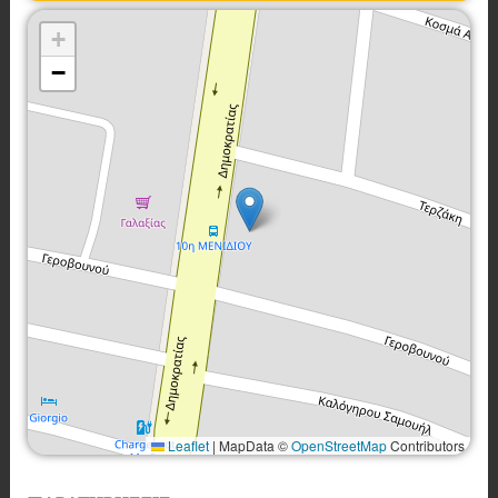
+
−
Leaflet
|
MapData ©
OpenStreetMap
Contributors