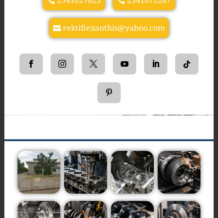
2541027625
2541072267
rektifiexanthis@yahoo.com