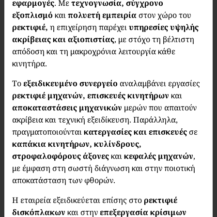
εφαρμογές
. Με
τεχνογνωσία, σύγχρονο
εξοπλισμό
και
πολυετή εμπειρία
στον χώρο του
ρεκτιφιέ,
η επιχείρηση παρέχει
υπηρεσίες υψηλής
ακρίβειας και αξιοπιστίας
, με στόχο τη βέλτιστη
απόδοση και τη μακροχρόνια λειτουργία κάθε
κινητήρα.
Το
εξειδικευμένο συνεργείο
αναλαμβάνει εργασίες
ρεκτιφιέ μηχανών, επισκευές κινητήρων
και
αποκαταστάσεις μηχανικών
μερών που απαιτούν
ακρίβεια και τεχνική εξειδίκευση. Παράλληλα,
πραγματοποιούνται
κατεργασίες και επισκευές
σε
καπάκια κινητήρων, κυλίνδρους,
στροφαλοφόρους άξονες
και
κεφαλές μηχανών
,
με έμφαση στη σωστή διάγνωση και στην ποιοτική
αποκατάσταση των φθορών.
Η εταιρεία εξειδικεύεται επίσης στο
ρεκτιφιέ
δισκόπλακων
και στην
επεξεργασία κρίσιμων