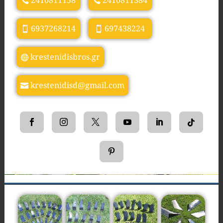
2410811158
2410811384
6937268214
697438224
krestenidisbros.gr
krestenidisd@gmail.com