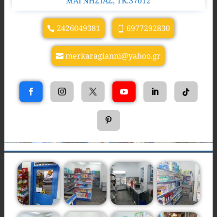
ΜΑΓΝΗΣΙΑΣ, TK.37012
2426049381
6977292830
merkaragianni@yahoo.gr