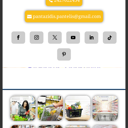
2427022454
pantazidis.pantelis@gmail.com