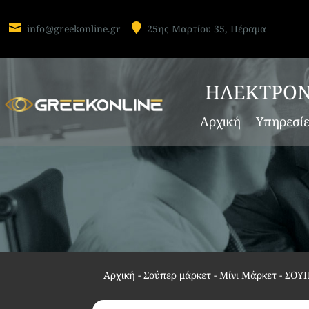


info@greekonline.gr
25ης Μαρτίου 35, Πέραμα
ΗΛΕΚΤΡΟΝ
Αρχική
Υπηρεσί
Αρχική
-
Σούπερ μάρκετ - Μίνι Μάρκετ
-
ΣΟΥ