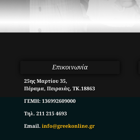
Επικοινωνία
25ης Μαρτίου 35,
Πέραμα, Πειραιάς, ΤΚ.18863
ΓΕΜΗ:
136992609000
Τηλ. 211 215 4693
Email.
info@greekonline.gr