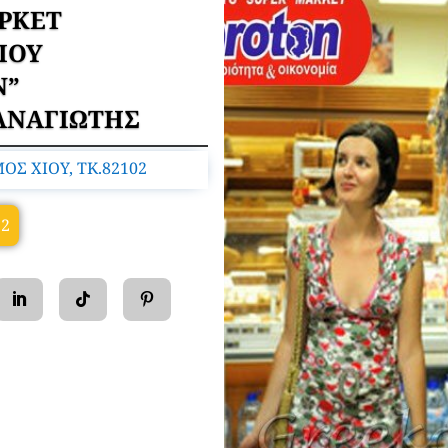
ΡΚΕΤ
IOY
N”
ΑΝΑΓΙΩΤΗΣ
Σ ΧΙΟΥ, TK.82102
32