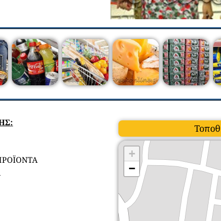
ΗΣ:
Τοποθ
+
ΠΡΟΪΟΝΤΑ
−
Α