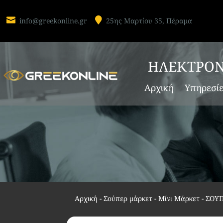


info@greekonline.gr
25ης Μαρτίου 35, Πέραμα
ΗΛΕΚΤΡΟΝ
Αρχική
Υπηρεσί
Αρχική
-
Σούπερ μάρκετ - Μίνι Μάρκετ
-
ΣΟΥ