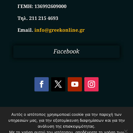
ΓΕΜΗ:
136992609000
Τηλ. 211 215 4693
Email.
info@greekonline.gr
Facebook
Copyright © 2025. Ηλεκτρονικός Κατάλογος
Αυτός ο ιστότοπος χρησιμοποιεί cookie για την παροχή των
Επιχειρήσεων Ελλάδας – Greekonline.gr. All Rights
υπηρεσιών μας, για την εξατομίκευση διαφημίσεων και για την
Reserved.
ανάλυση της επισκεψιμότητας.
Όροι & Προυποθέσεις
–
Προστασία Προσωπικών
Δεδομένων
–
Πολιτική Cookies
Με τη χρήση αυτού του ιστότοπου, αποδέχεστε τη χρήση των