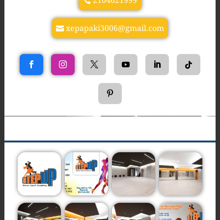
2104621999
xepapaki3006@gmail.com