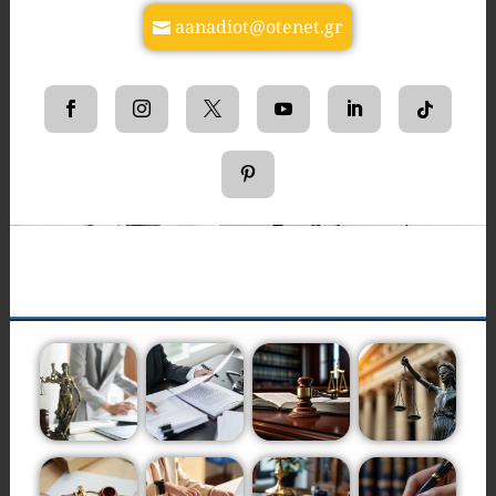
aanadiot@otenet.gr