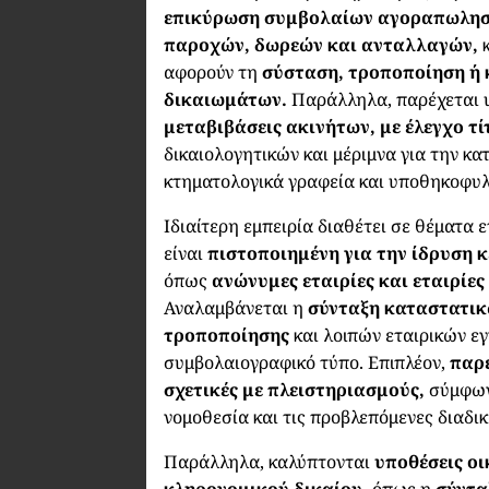
επικύρωση συμβολαίων αγοραπωλησί
παροχών, δωρεών και ανταλλαγών,
κ
αφορούν τη
σύσταση, τροποποίηση ή
δικαιωμάτων.
Παράλληλα, παρέχεται 
μεταβιβάσεις ακινήτων, με έλεγχο τ
δικαιολογητικών και μέριμνα για την κ
κτηματολογικά γραφεία και υποθηκοφυλ
Ιδιαίτερη εμπειρία διαθέτει σε θέματα 
είναι
πιστοποιημένη για την ίδρυση 
όπως
ανώνυμες εταιρίες και εταιρίε
Αναλαμβάνεται η
σύνταξη καταστατικ
τροποποίησης
και λοιπών εταιρικών ε
συμβολαιογραφικό τύπο. Επιπλέον,
παρ
σχετικές με πλειστηριασμούς,
σύμφων
νομοθεσία και τις προβλεπόμενες διαδικ
Παράλληλα, καλύπτονται
υποθέσεις οι
κληρονομικού δικαίου,
όπως η
σύντα