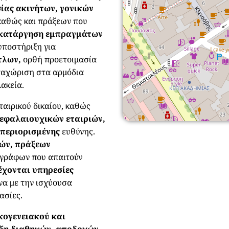
ας ακινήτων, γονικών
αθώς και πράξεων που
 κατάργηση εμπραγμάτων
υποστήριξη για
ίτλων,
ορθή προετοιμασία
αταχώριση στα αρμόδια
ακεία.
εταιρικού δικαίου, καθώς
κεφαλαιουχικών εταιριών,
ς περιορισμένης
ευθύνης.
ών, πράξεων
γγράφων που απαιτούν
έχονται υπηρεσίες
α με την ισχύουσα
ασίες.
κογενειακού και
ξη διαθηκών, αποδοχών