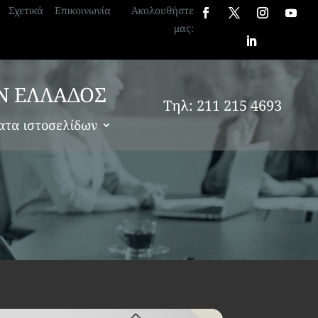
Σχετικά
Επικοινωνία
Ακολουθήστε
μας:
Ν ΕΛΛΑΔΟΣ
Τηλ: 211 215 4693
ατα ιστοσελίδων