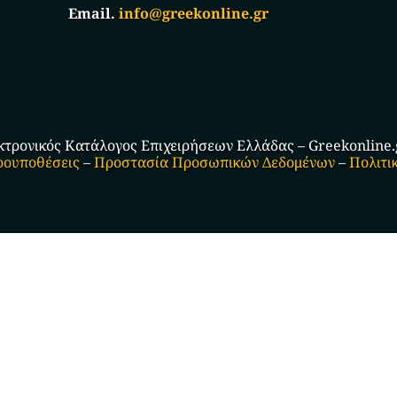
Email.
info@greekonline.gr
κτρονικός Κατάλογος Επιχειρήσεων Ελλάδας – Greekonline.gr
ρουποθέσεις
–
Προστασία Προσωπικών Δεδομένων
–
Πολιτι