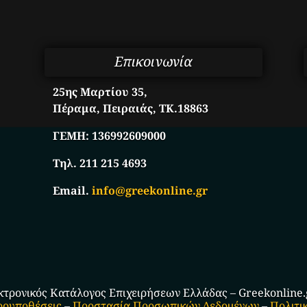
Επικοινωνία
25ης Μαρτίου 35,
Πέραμα, Πειραιάς, ΤΚ.18863
ΓΕΜΗ:
136992609000
Τηλ. 211 215 4693
Email.
info@greekonline.gr
κτρονικός Κατάλογος Επιχειρήσεων Ελλάδας – Greekonline.gr
ρουποθέσεις
–
Προστασία Προσωπικών Δεδομένων
–
Πολιτι