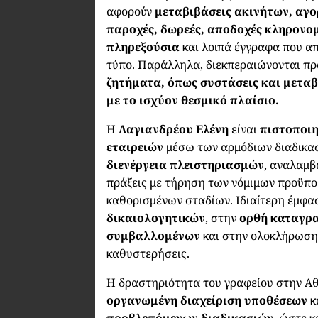
αφορούν
μεταβιβάσεις ακινήτων, αγο
παροχές, δωρεές, αποδοχές κληρονομ
πληρεξούσια
και λοιπά έγγραφα που α
τύπο. Παράλληλα, διεκπεραιώνονται πρά
ζητήματα, όπως συστάσεις και μετα
με το ισχύον θεσμικό πλαίσιο.
Η
Λαγιανδρέου Ελένη
είναι
πιστοποιη
εταιρειών
μέσω των αρμόδιων διαδικασ
διενέργεια πλειστηριασμών
, αναλαμβ
πράξεις με τήρηση των νόμιμων προϋπ
καθορισμένων σταδίων. Ιδιαίτερη έμφα
δικαιολογητικών
, στην
ορθή καταγρα
συμβαλλομένων
και στην ολοκλήρωση
καθυστερήσεις.
Η δραστηριότητα του γραφείου στην Αθ
οργανωμένη διαχείριση υποθέσεων
κ
προβλεπόμενων διαδικασιών
, ώστε 