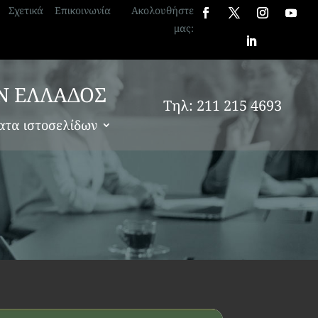
Σχετικά
Επικοινωνία
Ακολουθήστε
μας:
Ν ΕΛΛΑΔΟΣ
Τηλ: 211 215 4693
ατα ιστοσελίδων