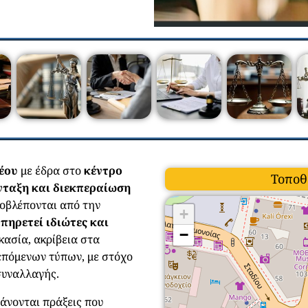
ρέου
με έδρα στο
κέντρο
Τοποθ
νταξη και διεκπεραίωση
οβλέπονται από την
+
υπηρετεί ιδιώτες και
−
κασία, ακρίβεια στα
επόμενων τύπων, με στόχο
συναλλαγής.
άνονται πράξεις που