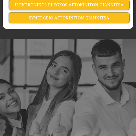
ILEKTRONIKOS ELEGXOS AFTOKINITON GIANNITSA
SYNERGEIO AFTOKINITON GIANNITSA