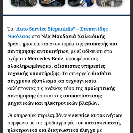
Το
“
Auto Service Stepanidis” – Στεπανίδης
Νικόλαος
στα
Νέα Μουδανιά Χαλκιδικής
δραστηριοποιείται στον τομέα της
επισκευής και
συντήρησης αυτοκινήτων
, με εξειδίκευση στα
οχήματα
Mercedes-Benz
, προσφέροντας
ολοκληρωμένες
και
αξιόπιστες υπηρεσίες
τεχνικής υποστήριξης
. Το συνεργείο
διαθέτει
σύγχρονο εξοπλισμό
και
τεχνογνωσία
,
καλύπτοντας τις ανάγκες τόσο της
προληπτικής
συντήρησης
όσο και της
αποκατάστασης
μηχανικών και ηλεκτρονικών βλαβών.
Οι υπηρεσίες περιλαμβάνουν
service αυτοκινήτων
σύμφωνα με τις προδιαγραφές του
κατασκευαστή,
ηλεκτρονικό και διαγνωστικό έλεγχο
με