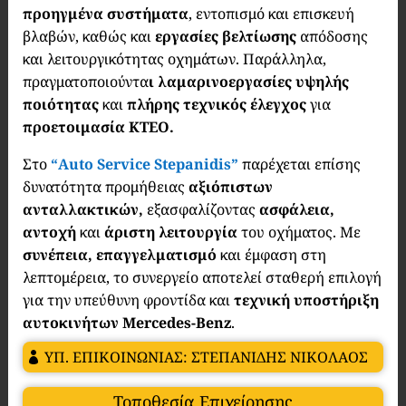
προηγμένα συστήματα
, εντοπισμό και επισκευή
βλαβών, καθώς και
εργασίες βελτίωσης
απόδοσης
και λειτουργικότητας οχημάτων. Παράλληλα,
πραγματοποιούντα
ι λαμαρινοεργασίες υψηλής
ποιότητας
και
πλήρης τεχνικός έλεγχος
για
προετοιμασία ΚΤΕΟ.
Στο
“Auto Service Stepanidis”
παρέχεται επίσης
δυνατότητα προμήθειας
αξιόπιστων
ανταλλακτικών,
εξασφαλίζοντας
ασφάλεια,
αντοχή
και
άριστη λειτουργία
του οχήματος. Με
συνέπεια, επαγγελματισμό
και έμφαση στη
λεπτομέρεια, το συνεργείο αποτελεί σταθερή επιλογή
για την υπεύθυνη φροντίδα και
τεχνική υποστήριξη
αυτοκινήτων Mercedes-Benz
.
ΥΠ. ΕΠΙΚΟΙΝΩΝΙΑΣ: ΣΤΕΠΑΝΙΔΗΣ ΝΙΚΟΛΑΟΣ
Τοποθεσία Επιχείρησης