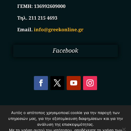
ΓΕΜΗ:
136992609000
Τηλ. 211 215 4693
Email.
info@greekonline.gr
Facebook
Copyright © 2025. Ηλεκτρονικός Κατάλογος
Αυτός ο ιστότοπος χρησιμοποιεί cookie για την παροχή των
Επιχειρήσεων Ελλάδας – Greekonline.gr. All Rights
υπηρεσιών μας, για την εξατομίκευση διαφημίσεων και για την
Reserved.
ανάλυση της επισκεψιμότητας.
Όροι & Προυποθέσεις
–
Προστασία Προσωπικών
Δεδομένων
–
Πολιτική Cookies
Με τη χρήση αυτού του ιστότοπου, αποδέχεστε τη χρήση των