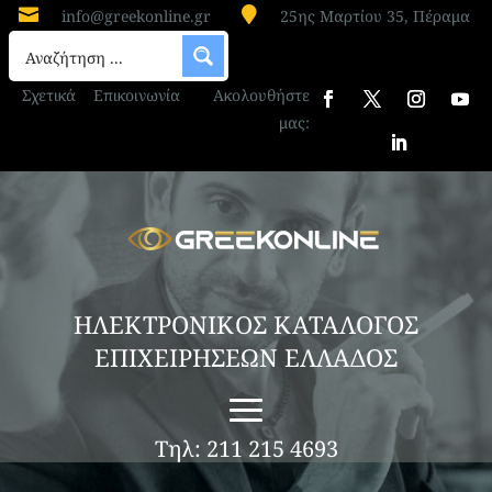


info@greekonline.gr
25ης Μαρτίου 35, Πέραμα
ΑΝΤΙΠΡΟΣΩΠΟΣ ΣΥΜΠΛΗΡΩΜΑΤΩΝ
ΔΙΑΤΡΟΦΗΣ ΘΕΣΣΑΛΟΝΙΚΗ BIOMEDICON AE
Σχετικά
Επικοινωνία
Ακολουθήστε
Η εταιρεία BIOMEDICON AE, με έδρα τη
μας:
Θεσσαλονίκη, είναι αντιπρόσωπος
συμπληρωμάτων διατροφής και βιταμινών,
προσφέροντας εξειδικευμένα προϊόντα υψηλής
ποιότητας. Ειδικεύεται σε συμπληρώματα
διατροφής πλούσια σε βιταμίνες, ένζυμα,
πρεβιοτικά, προβιοτικά, καθώς και...
ΗΛΕΚΤΡΟΝΙΚΟΣ ΚΑΤΑΛΟΓΟΣ
ΕΠΙΧΕΙΡΗΣΕΩΝ ΕΛΛΑΔΟΣ
Τηλ: 211 215 4693