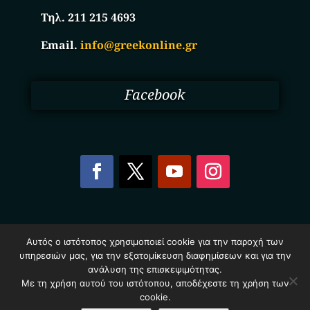
Τηλ. 211 215 4693
Email.
info@greekonline.gr
Facebook
Copyright © 2025. Ηλεκτρονικός Κατάλογος
Αυτός ο ιστότοπος χρησιμοποιεί cookie για την παροχή των
Επιχειρήσεων Ελλάδας – Greekonline.gr. All Rights
υπηρεσιών μας, για την εξατομίκευση διαφημίσεων και για την
Reserved.
Όροι & Προυποθέσεις
–
Προστασία Προσωπικών
ανάλυση της επισκεψιμότητας.
Δεδομένων
–
Πολιτική Cookies
Με τη χρήση αυτού του ιστότοπου, αποδέχεστε τη χρήση των
cookie.