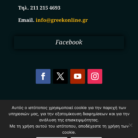
Τηλ. 211 215 4693
Email.
info@greekonline.gr
Facebook
Copyright © 2025. Ηλεκτρονικός Κατάλογος
Αυτός ο ιστότοπος χρησιμοποιεί cookie για την παροχή των
Επιχειρήσεων Ελλάδας – Greekonline.gr. All Rights
υπηρεσιών μας, για την εξατομίκευση διαφημίσεων και για την
Reserved.
Όροι & Προυποθέσεις
–
Προστασία Προσωπικών
ανάλυση της επισκεψιμότητας.
Δεδομένων
–
Πολιτική Cookies
Με τη χρήση αυτού του ιστότοπου, αποδέχεστε τη χρήση των
cookie.