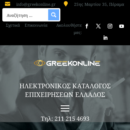


info@greekonline.gr
25ης Μαρτίου 35, Πέραμα
ΚΑΦΕΤΕΡΙΑ ΝΕΑ ΜΑΡΙΝΑ ΡΟΔΟΥ
“BENESSERE WINE BISTRΟ”
Σχετικά
Επικοινωνία
Ακολουθήστε
BENESSERE WINE BISTRO – RESTAURANT –
μας:
ΝΕΑ ΜΑΡΙΝΑ ΡΟΔΟΥ Στη Νέα Μαρίνα Ρόδου,
το Benessere Wine Bistro Restaurant αποτελεί
έναν σύγχρονο γαστρονομικό προορισμό που
συνδυάζει δημιουργική διεθνή κουζίνα, εκλεκτές
ετικέτες κρασιών και μοναδική θέα στη
θάλασσα και τα...
ΗΛΕΚΤΡΟΝΙΚΟΣ ΚΑΤΑΛΟΓΟΣ
ΕΠΙΧΕΙΡΗΣΕΩΝ ΕΛΛΑΔΟΣ
Τηλ: 211 215 4693