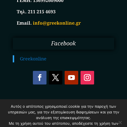
ΓΕΜΗ:
136992609000
Τηλ. 211 215 4693
Email.
info@greekonline.gr
Facebook
Greekonline
Copyright © 2025. Ηλεκτρονικός Κατάλογος
Αυτός ο ιστότοπος χρησιμοποιεί cookie για την παροχή των
Επιχειρήσεων Ελλάδας – Greekonline.gr. All Rights
υπηρεσιών μας, για την εξατομίκευση διαφημίσεων και για την
Reserved.
Όροι & Προυποθέσεις
–
Προστασία Προσωπικών
ανάλυση της επισκεψιμότητας.
Δεδομένων
–
Πολιτική Cookies
Με τη χρήση αυτού του ιστότοπου, αποδέχεστε τη χρήση των