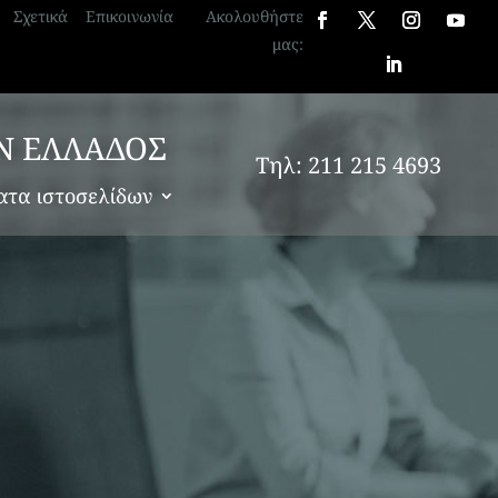
Σχετικά
Επικοινωνία
Ακολουθήστε
μας:
Ν ΕΛΛΑΔΟΣ
Τηλ: 211 215 4693
ατα ιστοσελίδων
ας