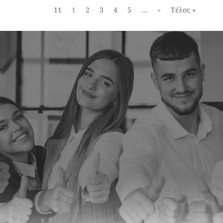
11
1
2
3
4
5
...
»
Τέλος »