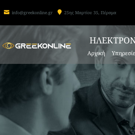


info@greekonline.gr
25ης Μαρτίου 35, Πέραμα
ΕΜΠΟΡΙΟ ΕΛΑΙΟΥ
HELLAS OIL AE
ΕΛΑΙΟΥΡΓΙΚΕΣ ΕΠΙΧΕΙ
ΗΛΕΚΤΡΟΝ
Η Hellas Oil AE, με έδρα την Αμαλιάδα κ
Αρχική
Υπηρεσί
μία από τις κορυφαίες ελαιουργικές επιχε
ελαιολάδου. Ως μια αμιγώς ελληνική οικογε