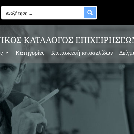
ΡΗΣΕΙΣ
ΙΚΟΣ ΚΑΤΑΛΟΓΟΣ ΕΠΙΧΕΙΡΗΣΕΩ
αι υποκαταστήματα στη Συντριάδα στον Πύργο Ηλείας, αποτε
ες
Κατηγορίες
Κατασκευή ιστοσελίδων
Δείγμ
ιρήσεις της χώρας, με πολυετή εμπειρία στην εμπορία και αγ
νειακή εταιρεία, η Hellas...