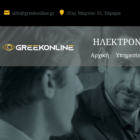


info@greekonline.gr
25ης Μαρτίου 35, Πέραμα
Δεν βρέθηκαν αποτε
Η σελίδα που ζητήσατε δε βρέθηκε. Προσ
ΗΛΕΚΤΡΟΝ
το μενού από πάνω για να εντοπίσετε την
Αρχική
Υπηρεσί