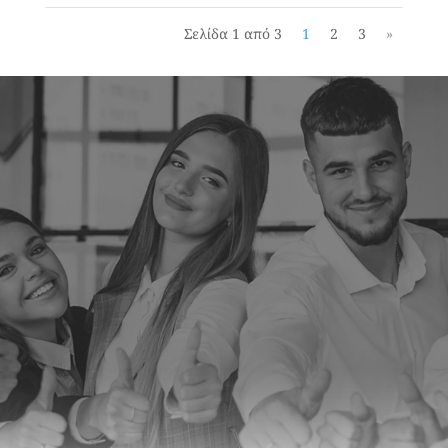
Σελίδα 1 από 3
1
2
3
»