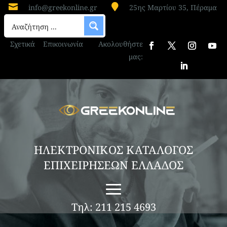


info@greekonline.gr
25ης Μαρτίου 35, Πέραμα
ΚΕΝΤΡΟ ΤΕΧΝΙΚΟΥ ΕΛΕΓΧΟΥ ΟΧΗΜΑΤΩΝ
ΕΔΕΣΣΑ “ΙΚΤΕΟ ΕΔΕΣΣΑΣ ΑΠΟΣΤΟΛΟΥ”
Σχετικά
Επικοινωνία
Ακολουθήστε
Το Ιδιωτικό Κέντρο Τεχνικού Ελέγχου
μας:
Οχημάτων ΙΚΤΕΟ ΕΔΕΣΣΑΣ ΑΠΟΣΤΟΛΟΥ
λειτουργεί στην περιοχή Ριζάρι, στο 4ο χλμ της
Εθνικής Οδού Έδεσσας – Θεσσαλονίκης,
παρέχοντας ολοκληρωμένες υπηρεσίες τεχνικού
ελέγχου για αυτοκίνητα και δίκυκλα. Οι
εγκαταστάσεις είναι πλήρως...
ΗΛΕΚΤΡΟΝΙΚΟΣ ΚΑΤΑΛΟΓΟΣ
ΕΠΙΧΕΙΡΗΣΕΩΝ ΕΛΛΑΔΟΣ
Τηλ: 211 215 4693