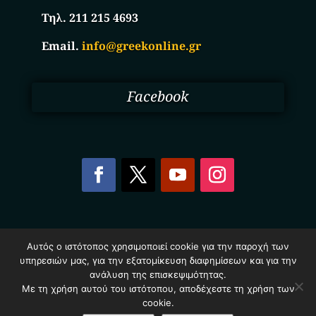
Τηλ. 211 215 4693
Email.
info@greekonline.gr
Facebook
Copyright © 2025. Ηλεκτρονικός Κατάλογος
Αυτός ο ιστότοπος χρησιμοποιεί cookie για την παροχή των
Επιχειρήσεων Ελλάδας – Greekonline.gr. All Rights
υπηρεσιών μας, για την εξατομίκευση διαφημίσεων και για την
Reserved.
Όροι & Προυποθέσεις
–
Προστασία Προσωπικών
ανάλυση της επισκεψιμότητας.
Δεδομένων
–
Πολιτική Cookies
Με τη χρήση αυτού του ιστότοπου, αποδέχεστε τη χρήση των
cookie.