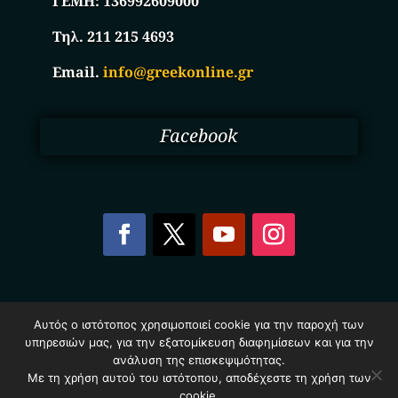
ΓΕΜΗ:
136992609000
Τηλ. 211 215 4693
Email.
info@greekonline.gr
Facebook
Copyright © 2025. Ηλεκτρονικός Κατάλογος
Αυτός ο ιστότοπος χρησιμοποιεί cookie για την παροχή των
Επιχειρήσεων Ελλάδας – Greekonline.gr. All Rights
υπηρεσιών μας, για την εξατομίκευση διαφημίσεων και για την
Reserved.
Όροι & Προυποθέσεις
–
Προστασία Προσωπικών
ανάλυση της επισκεψιμότητας.
Δεδομένων
–
Πολιτική Cookies
Με τη χρήση αυτού του ιστότοπου, αποδέχεστε τη χρήση των
cookie.