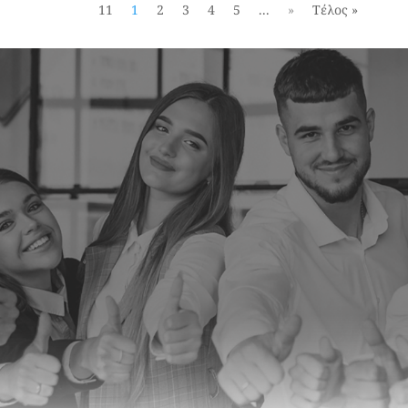
11
1
2
3
4
5
...
»
Τέλος »