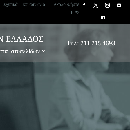
Σχετικά
Επικοινωνία
Ακολουθήστε
μας:
Ν ΕΛΛΑΔΟΣ
μα
Τηλ: 211 215 4693
ατα ιστοσελίδων