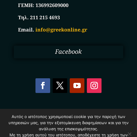
ΓΕΜΗ:
136992609000
Τηλ. 211 215 4693
Email.
info@greekonline.gr
Facebook
Copyright © 2025. Ηλεκτρονικός Κατάλογος
Αυτός ο ιστότοπος χρησιμοποιεί cookie για την παροχή των
Επιχειρήσεων Ελλάδας – Greekonline.gr. All Rights
υπηρεσιών μας, για την εξατομίκευση διαφημίσεων και για την
Reserved.
Όροι & Προυποθέσεις
–
Προστασία Προσωπικών
ανάλυση της επισκεψιμότητας.
Δεδομένων
–
Πολιτική Cookies
Με τη χρήση αυτού του ιστότοπου, αποδέχεστε τη χρήση των