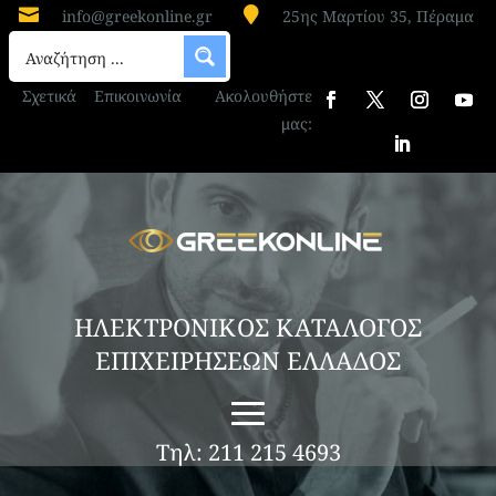


info@greekonline.gr
25ης Μαρτίου 35, Πέραμα
ΕΜΠΟΡΙΟ – ΕΠΕΞΕΡΓΑΣΙΑ ΚΡΕΑΤΩΝ
ΑΧΑΡΝΕΣ
Σχετικά
Επικοινωνία
Ακολουθήστε
“BELLE MEAT”
μας:
BELLE MEAT MON ΕΠΕ
Επεξεργασία και Τυποποίηση Προϊόντων
Κρέατος Η Belle Meat ξεκίνησε τη λειτουργία
της το Φεβρουάριο του 2009 σε σύγχρονες
εγκαταστάσεις παραγωγής στον Ασπρόπυργο
Αττικής. Ως κύριο αντικείμενό της έχει την
επεξεργασία και τυποποίηση προϊόντων
κρέατος. Η εξασφάλιση της...
ΗΛΕΚΤΡΟΝΙΚΟΣ ΚΑΤΑΛΟΓΟΣ
ΕΠΙΧΕΙΡΗΣΕΩΝ ΕΛΛΑΔΟΣ
Τηλ: 211 215 4693