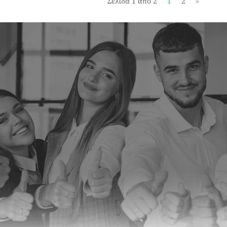
Σελίδα 1 από 2
1
2
»