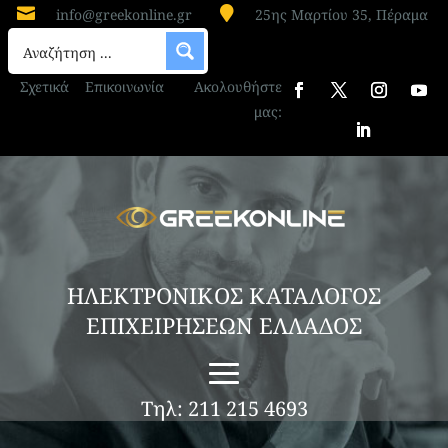


info@greekonline.gr
25ης Μαρτίου 35, Πέραμα
ΤΑΠΕΤΣΑΡΙΕΣ ΑΥΤΟΚΙΝΗΤΩΝ ΛΑΡΙΣΑ
ΜΑΥΡΑΝΤΖΑΣ ΒΑΣΙΛΕΙΟΣ
Σχετικά
Επικοινωνία
Ακολουθήστε
Η επιχείρηση Μαυραντζάς Βασίλειος, με έδρα
μας:
τη Λάρισα, δραστηριοποιείται στο εμπόριο
αυτοκινήτων, ενώ παρέχει υπηρεσίες στον
τομέα των ταπετσαριών αυτοκινήτων και της
επισκευής τους. Με πολύχρονη εμπειρία, η
επιχείρηση καλύπτει ένα ευρύ φάσμα αναγκών
για οχήματα,...
ΗΛΕΚΤΡΟΝΙΚΟΣ ΚΑΤΑΛΟΓΟΣ
ΕΠΙΧΕΙΡΗΣΕΩΝ ΕΛΛΑΔΟΣ
Τηλ: 211 215 4693