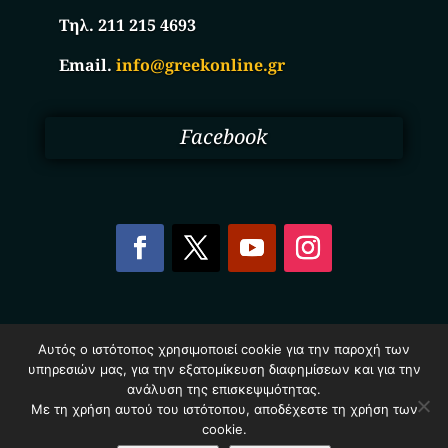
Τηλ. 211 215 4693
Email.
info@greekonline.gr
Facebook
Copyright © 2025. Ηλεκτρονικός Κατάλογος
Αυτός ο ιστότοπος χρησιμοποιεί cookie για την παροχή των
Επιχειρήσεων Ελλάδας – Greekonline.gr. All Rights
υπηρεσιών μας, για την εξατομίκευση διαφημίσεων και για την
Reserved.
Όροι & Προυποθέσεις
–
Προστασία Προσωπικών
ανάλυση της επισκεψιμότητας.
Δεδομένων
–
Πολιτική Cookies
Με τη χρήση αυτού του ιστότοπου, αποδέχεστε τη χρήση των
cookie.