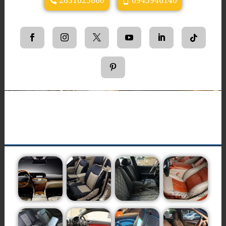
2651025660
6945946140