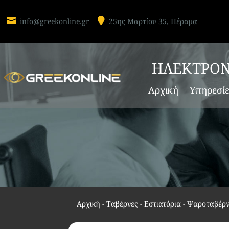


info@greekonline.gr
25ης Μαρτίου 35, Πέραμα
ΗΛΕΚΤΡΟΝ
Αρχική
Υπηρεσί
Αρχική
-
Ταβέρνες - Εστιατόρια - Ψαροταβέρ