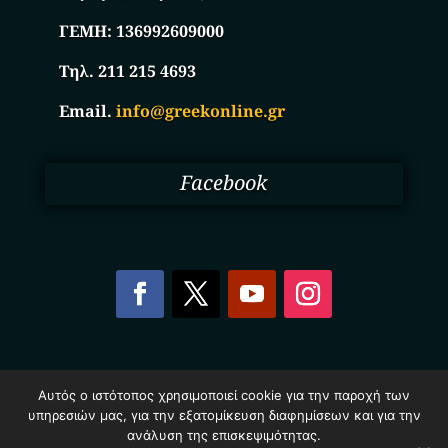
ΓΕΜΗ:
136992609000
Τηλ. 211 215 4693
Email.
info@greekonline.gr
Facebook
Copyright © 2025. Ηλεκτρονικός Κατάλογος
Αυτός ο ιστότοπος χρησιμοποιεί cookie για την παροχή των
Επιχειρήσεων Ελλάδας – Greekonline.gr. All Rights
υπηρεσιών μας, για την εξατομίκευση διαφημίσεων και για την
Reserved.
Όροι & Προυποθέσεις
–
Προστασία Προσωπικών
ανάλυση της επισκεψιμότητας.