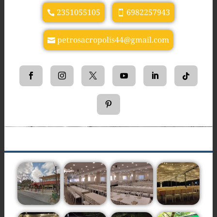
2351055105
6982257943
petrosacropolis44@gmail.com