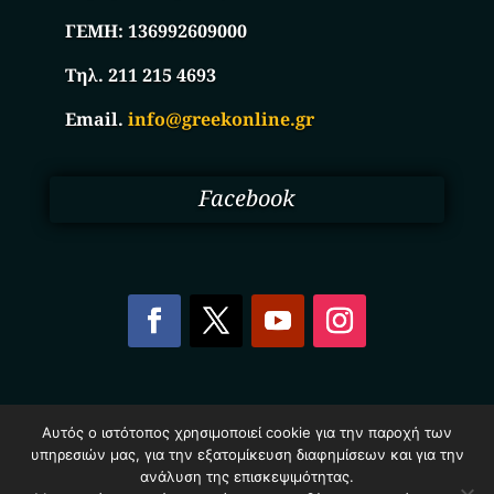
ΓΕΜΗ:
136992609000
Τηλ. 211 215 4693
Email.
info@greekonline.gr
Facebook
Copyright © 2025. Ηλεκτρονικός Κατάλογος
Αυτός ο ιστότοπος χρησιμοποιεί cookie για την παροχή των
Επιχειρήσεων Ελλάδας – Greekonline.gr. All Rights
υπηρεσιών μας, για την εξατομίκευση διαφημίσεων και για την
Reserved.
Όροι & Προυποθέσεις
–
Προστασία Προσωπικών
ανάλυση της επισκεψιμότητας.