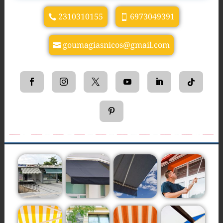
2310310155
6973049391
goumagiasnicos@gmail.com