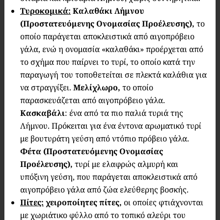
Τυροκομικά:
Καλαθάκι Λήμνου
(Προστατευόμενης Ονομασίας Προέλευσης),
το
οποίο παράγεται αποκλειστικά από αιγοπρόβειο
γάλα, ενώ η ονομασία «καλαθάκι» προέρχεται από
το σχήμα που παίρνει το τυρί, το οποίο κατά την
παραγωγή του τοποθετείται σε πλεκτά καλάθια για
να στραγγίξει.
Μελίχλωρο,
το οποίο
παρασκευάζεται από αιγοπρόβειο γάλα.
Κασκαβάλι
: ένα από τα πιο παλιά τυριά της
Λήμνου. Πρόκειται για ένα έντονα αρωματικό τυρί
με βουτυράτη γεύση από ντόπιο πρόβειο γάλα.
Φέτα (Προστατευόμενης Ονομασίας
Προέλευσης),
τυρί με ελαφρώς αλμυρή και
υπόξινη γεύση, που παράγεται αποκλειστικά από
αιγοπρόβειο γάλα από ζώα ελεύθερης βοσκής.
Πίτες:
χειροποίητες πίτες,
οι οποίες φτιάχνονται
με χωριάτικο φύλλο από το τοπικό αλεύρι του