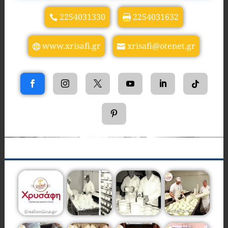
2254031330
2254031632
www.xrisafi.gr
xrisafi@otenet.gr