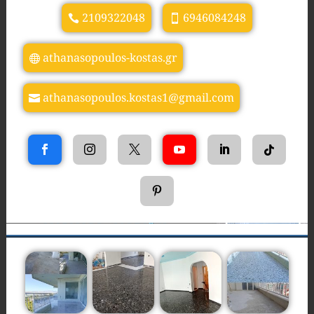
2109322048
6946084248
athanasopoulos-kostas.gr
athanasopoulos.kostas1@gmail.com