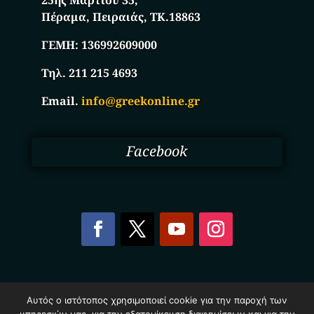
Πέραμα, Πειραιάς, ΤΚ.18863
ΓΕΜΗ:
136992609000
Τηλ. 211 215 4693
Email.
info@greekonline.gr
Facebook
Copyright © 2025. Ηλεκτρονικός Κατάλογος
Αυτός ο ιστότοπος χρησιμοποιεί cookie για την παροχή των
Επιχειρήσεων Ελλάδας – Greekonline.gr. All Rights