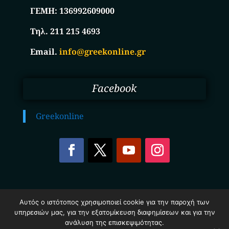
ΓΕΜΗ:
136992609000
Τηλ. 211 215 4693
Email.
info@greekonline.gr
Facebook
Greekonline
Copyright © 2025. Ηλεκτρονικός Κατάλογος
Αυτός ο ιστότοπος χρησιμοποιεί cookie για την παροχή των
Επιχειρήσεων Ελλάδας – Greekonline.gr. All Rights
υπηρεσιών μας, για την εξατομίκευση διαφημίσεων και για την
Reserved.
ανάλυση της επισκεψιμότητας.
Όροι & Προυποθέσεις
–
Προστασία Προσωπικών