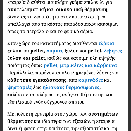
εταιρεία διαθέτει μια πλήρη γκάμα επιλογών για
αποτελεσματική και οικονομική θέρμανση,
δίνοντας τη δυνατότητα στον καταναλωτή να
απαλλαγεί από το κόστος παραδοσιακών καυσίμων
όπως το πετρέλαιο και το φυσικό αέριο.
Στον χώρο του καταστήματος διατίθενται
τζάκια
ξύλου
και
pellet,
σόμπες
ξύλου
και
pellet,
λέβητες
ξύλου και pellet
, καθώς και καύσιμη ύλη υψηλής
ποιότητας όπως
pellet, μπρικέτες και κάρβουνα.
Παράλληλα, παρέχονται ολοκληρωμένες λύσεις για
κάθε τύπο εγκατάστασης
, από
καμινάδες
και
ψησταριές
έως
ηλιακούς θερμοσίφωνες
,
καλύπτοντας πλήρως τις ανάγκες θέρμανσης και
εξοπλισμού ενός σύγχρονου σπιτιού.
Με πολυετή εμπειρία στον χώρο των
συστημάτων
θέρμανσης
και ιδιαίτερα των τζακιών, η εταιρεία
δίνει έμφαση στην ποιότητα, την αξιοπιστία και τη