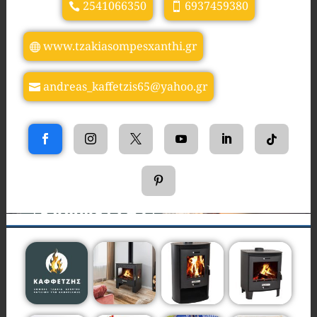
2541066350
6937459380
www.tzakiasompesxanthi.gr
andreas_kaffetzis65@yahoo.gr