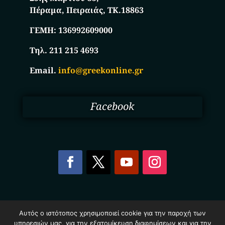
Πέραμα, Πειραιάς, ΤΚ.18863
ΓΕΜΗ:
136992609000
Τηλ. 211 215 4693
Email.
info@greekonline.gr
Facebook
Copyright © 2025. Ηλεκτρονικός Κατάλογος
Αυτός ο ιστότοπος χρησιμοποιεί cookie για την παροχή των
Επιχειρήσεων Ελλάδας – Greekonline.gr. All Rights
υπηρεσιών μας, για την εξατομίκευση διαφημίσεων και για την
Reserved.