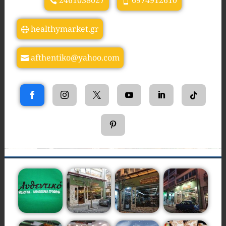
2461038027
6974912610
healthymarket.gr
afthentiko@yahoo.com