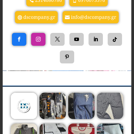
2314080786
6976073376
dscompany.gr
info@dscompany.gr