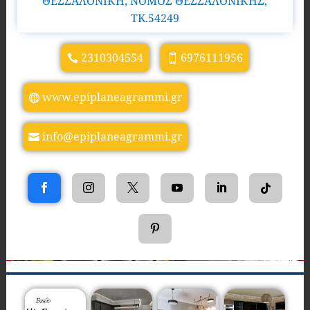
ΘΕΣΣΑΛΟΝΙΚΗ, ΝΟΜΟΣ ΘΕΣΣΑΛΟΝΙΚΗΣ,
TK.54249
2310304554
6976111956
www.epiplaneagrammi.gr
info@epiplaneagrammi.gr