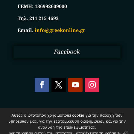
ΓΕΜΗ:
136992609000
Τηλ. 211 215 4693
Email.
info@greekonline.gr
Facebook
Copyright © 2025. Ηλεκτρονικός Κατάλογος
Αυτός ο ιστότοπος χρησιμοποιεί cookie για την παροχή των
Επιχειρήσεων Ελλάδας – Greekonline.gr. All Rights
υπηρεσιών μας, για την εξατομίκευση διαφημίσεων και για την
Reserved.
Όροι & Προυποθέσεις
–
Προστασία Προσωπικών
ανάλυση της επισκεψιμότητας.
Δεδομένων
–
Πολιτική Cookies
Με τη χρήση αυτού του ιστότοπου, αποδέχεστε τη χρήση των