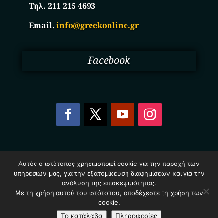
Τηλ. 211 215 4693
Email.
info@greekonline.gr
Facebook
Copyright © 2025. Ηλεκτρονικός Κατάλογος
Αυτός ο ιστότοπος χρησιμοποιεί cookie για την παροχή των
Επιχειρήσεων Ελλάδας – Greekonline.gr. All Rights
υπηρεσιών μας, για την εξατομίκευση διαφημίσεων και για την
Reserved.
Όροι & Προυποθέσεις
–
Προστασία Προσωπικών
ανάλυση της επισκεψιμότητας.
Δεδομένων
–
Πολιτική Cookies
Με τη χρήση αυτού του ιστότοπου, αποδέχεστε τη χρήση των
cookie.
Το κατάλαβα
Πληροφορίες