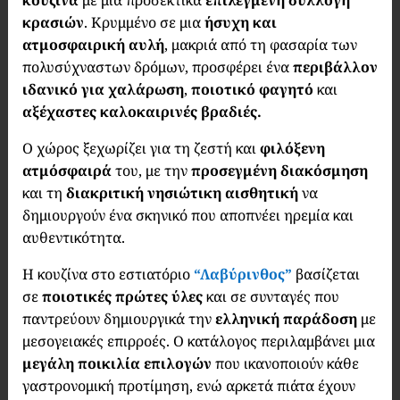
κουζίνα
με μια προσεκτικά
επιλεγμένη συλλογή
κρασιών
. Κρυμμένο σε μια
ήσυχη και
ατμοσφαιρική αυλή
, μακριά από τη φασαρία των
πολυσύχναστων δρόμων, προσφέρει ένα
περιβάλλον
ιδανικό για χαλάρωση
,
ποιοτικό φαγητό
και
αξέχαστες καλοκαιρινές βραδιές.
Ο χώρος ξεχωρίζει για τη ζεστή και
φιλόξενη
ατμόσφαιρά
του, με την
προσεγμένη διακόσμηση
και τη
διακριτική νησιώτικη αισθητική
να
δημιουργούν ένα σκηνικό που αποπνέει ηρεμία και
αυθεντικότητα.
Η κουζίνα στο εστιατόριο
“Λαβύρινθος”
βασίζεται
σε
ποιοτικές πρώτες ύλες
και σε συνταγές που
παντρεύουν δημιουργικά την
ελληνική παράδοση
με
μεσογειακές επιρροές. Ο κατάλογος περιλαμβάνει μια
μεγάλη ποικιλία επιλογών
που ικανοποιούν κάθε
γαστρονομική προτίμηση, ενώ αρκετά πιάτα έχουν