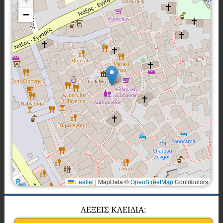
−
Leaflet
|
MapData ©
OpenStreetMap
Contributors
ΛΕΞΕΙΣ ΚΛΕΙΔΙΑ: