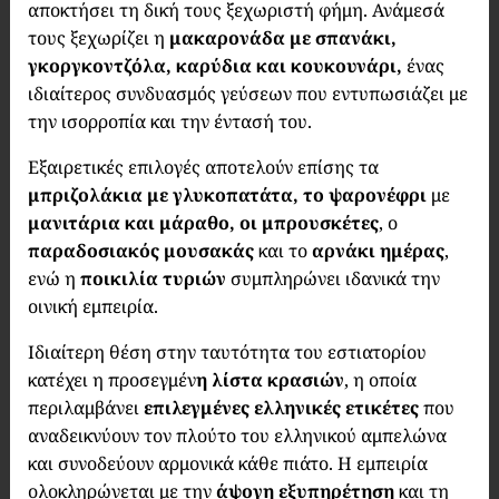
αποκτήσει τη δική τους ξεχωριστή φήμη. Ανάμεσά
τους ξεχωρίζει η
μακαρονάδα με σπανάκι,
γκοργκοντζόλα, καρύδια και κουκουνάρι,
ένας
ιδιαίτερος συνδυασμός γεύσεων που εντυπωσιάζει με
την ισορροπία και την έντασή του.
Εξαιρετικές επιλογές αποτελούν επίσης τα
μπριζολάκια με γλυκοπατάτα, το ψαρονέφρι
με
μανιτάρια και μάραθο, οι μπρουσκέτες
, ο
παραδοσιακός μουσακάς
και το
αρνάκι ημέρας
,
ενώ η
ποικιλία τυριών
συμπληρώνει ιδανικά την
οινική εμπειρία.
Ιδιαίτερη θέση στην ταυτότητα του εστιατορίου
κατέχει η προσεγμέν
η λίστα κρασιών
, η οποία
περιλαμβάνει
επιλεγμένες ελληνικές ετικέτες
που
αναδεικνύουν τον πλούτο του ελληνικού αμπελώνα
και συνοδεύουν αρμονικά κάθε πιάτο. Η εμπειρία
ολοκληρώνεται με την
άψογη εξυπηρέτηση
και τη