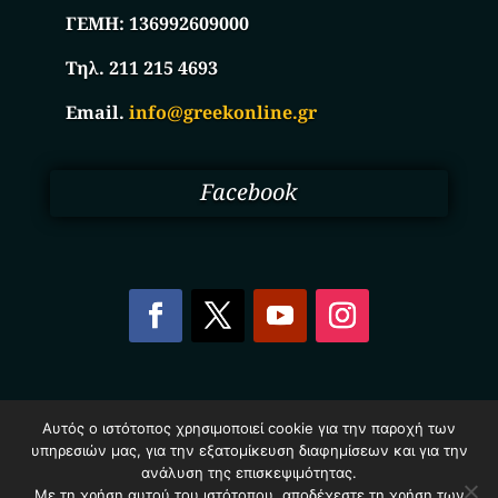
ΓΕΜΗ:
136992609000
Τηλ. 211 215 4693
Email.
info@greekonline.gr
Facebook
Copyright © 2025. Ηλεκτρονικός Κατάλογος
Αυτός ο ιστότοπος χρησιμοποιεί cookie για την παροχή των
Επιχειρήσεων Ελλάδας – Greekonline.gr. All Rights
υπηρεσιών μας, για την εξατομίκευση διαφημίσεων και για την
Reserved.
ανάλυση της επισκεψιμότητας.
Όροι & Προυποθέσεις
–
Προστασία Προσωπικών
Δεδομένων
–
Πολιτική Cookies
Με τη χρήση αυτού του ιστότοπου, αποδέχεστε τη χρήση των