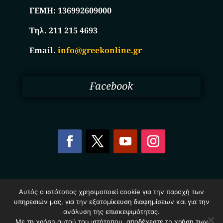
ΓΕΜΗ:
136992609000
Τηλ. 211 215 4693
Email.
info@greekonline.gr
Facebook
Copyright © 2025. Ηλεκτρονικός Κατάλογος
Αυτός ο ιστότοπος χρησιμοποιεί cookie για την παροχή των
Επιχειρήσεων Ελλάδας – Greekonline.gr. All Rights
υπηρεσιών μας, για την εξατομίκευση διαφημίσεων και για την
Reserved.
ανάλυση της επισκεψιμότητας.
Όροι & Προυποθέσεις
–
Προστασία Προσωπικών
Δεδομένων
–
Πολιτική Cookies
Με τη χρήση αυτού του ιστότοπου, αποδέχεστε τη χρήση των