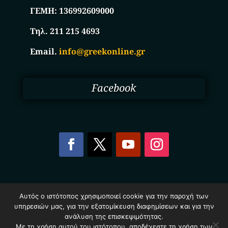
ΓΕΜΗ:
136992609000
Τηλ. 211 215 4693
Email.
info@greekonline.gr
Facebook
Copyright © 2025. Ηλεκτρονικός Κατάλογος
Αυτός ο ιστότοπος χρησιμοποιεί cookie για την παροχή των
Επιχειρήσεων Ελλάδας – Greekonline.gr. All Rights
υπηρεσιών μας, για την εξατομίκευση διαφημίσεων και για την
Reserved.
ανάλυση της επισκεψιμότητας.
Όροι & Προυποθέσεις
–
Προστασία Προσωπικών
Δεδομένων
–
Πολιτική Cookies
Με τη χρήση αυτού του ιστότοπου, αποδέχεστε τη χρήση των