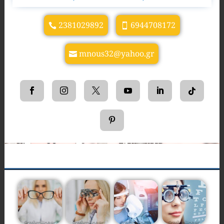
2381029892
6944708172
mnous32@yahoo.gr