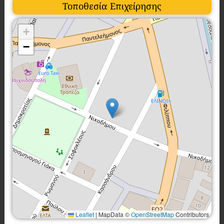
Τοποθεσία Επιχείρησης
+
−
Leaflet
|
MapData ©
OpenStreetMap
Contributors