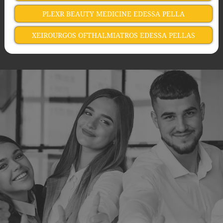
PLEXR BEAUTY MEDICINE EDESSA PELLA
XEIROURGOS OFTHALMIATROS EDESSA PELLAS