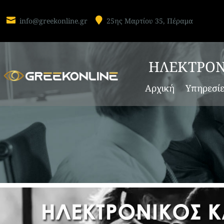


info@greekonline.gr
25ης Μαρτίου 35, Πέραμα
ΗΛΕΚΤΡΟΝ
Αρχική
Υπηρεσί