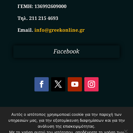
ΓΕΜΗ:
136992609000
Τηλ. 211 215 4693
Email.
info@greekonline.gr
Facebook
Copyright © 2025. Ηλεκτρονικός Κατάλογος
Αυτός ο ιστότοπος χρησιμοποιεί cookie για την παροχή των
Επιχειρήσεων Ελλάδας – Greekonline.gr. All Rights
υπηρεσιών μας, για την εξατομίκευση διαφημίσεων και για την
Reserved.
ανάλυση της επισκεψιμότητας.
Όροι & Προυποθέσεις
–
Προστασία Προσωπικών
Δεδομένων
–
Πολιτική Cookies
Με τη χρήση αυτού του ιστότοπου, αποδέχεστε τη χρήση των