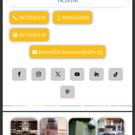
TK.28100
2671042318
6944152858
2671042318
karamfila.kerezova@abv.bg